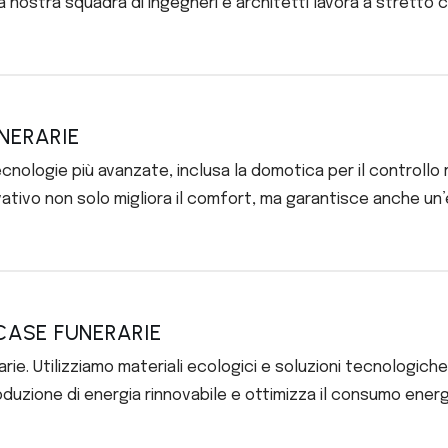
nostra squadra di ingegneri e architetti lavora a stretto c
NERARIE
cnologie più avanzate, inclusa la domotica per il controll
vativo non solo migliora il comfort, ma garantisce anche un’
CASE FUNERARIE
ie. Utilizziamo materiali ecologici e soluzioni tecnologiche
oduzione di energia rinnovabile e ottimizza il consumo ener