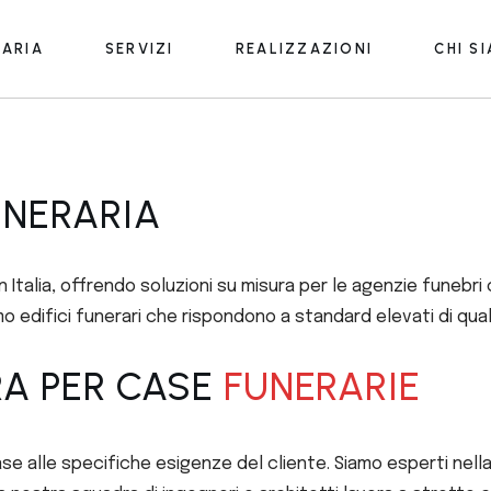
RARIA
SERVIZI
REALIZZAZIONI
CHI S
Progettazione
Smart Funeral Home
Progettazione
UNERARIA
Smart Funeral Home
n Italia, offrendo soluzioni su misura per le agenzie funebr
o edifici funerari che rispondono a standard elevati di qual
RA PER CASE
FUNERARIE
e alle specifiche esigenze del cliente. Siamo esperti nella 